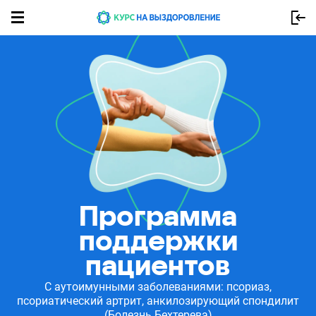
Программа
поддержки
пациентов
С аутоимунными заболеваниями: псориаз,
псориатический артрит, анкилозирующий спондилит
(Болезнь Бехтерева)